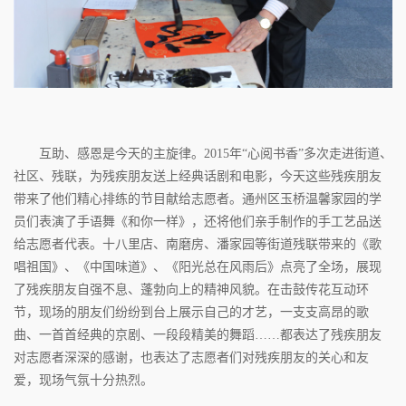
互助、感恩是今天的主旋律。2015年“心阅书香”多次走进街道、
社区、残联，为残疾朋友送上经典话剧和电影，今天这些残疾朋友
带来了他们精心排练的节目献给志愿者。通州区玉桥温馨家园的学
员们表演了手语舞《和你一样》，还将他们亲手制作的手工艺品送
给志愿者代表。十八里店、南磨房、潘家园等街道残联带来的《歌
唱祖国》、《中国味道》、《阳光总在风雨后》点亮了全场，展现
了残疾朋友自强不息、蓬勃向上的精神风貌。在击鼓传花互动环
节，现场的朋友们纷纷到台上展示自己的才艺，一支支高昂的歌
曲、一首首经典的京剧、一段段精美的舞蹈……都表达了残疾朋友
对志愿者深深的感谢，也表达了志愿者们对残疾朋友的关心和友
爱，现场气氛十分热烈。