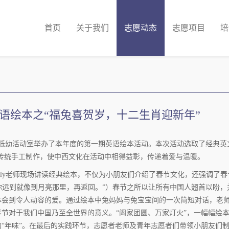
首页
关于我们
志愿动态
志愿项目
培
语绘本之“福兔喜贺岁，十二生肖迎新年”
馆低幼活动室举办了本年度的第一期英语绘本活动。本次活动选取了经典英
ove You》，配合传统手工制作，使中西文化在活动中相得益彰，传递着爱与温暖。
ily老师现场讲读经典绘本，不仅为小朋友们介绍了春节文化，还强调了春
 and back.’（“我爱你远到就像到月亮那里，再返回。”）春节之所以让所有中国人翘首以
体会到令人动容的爱。通过绘本中兔妈妈与兔宝宝间的一次简短对话，老
节对于我们中国乃至全世界的意义。“阖家团圆、万家灯火”，一幅幅绘
“年味”。在最后的实践环节，志愿者老师及青年志愿者们带领小朋友们