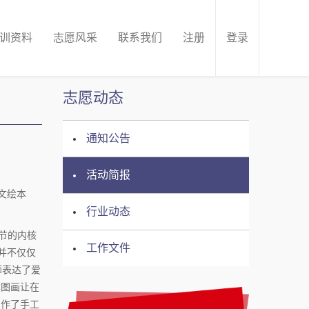
训资料
志愿风采
联系我们
注册
登录
志愿动态
通知公告
活动简报
文绘本
行业动态
节的内核
工作文件
盼，并不仅仅
师表达了爱
本图画让在
制作了手工