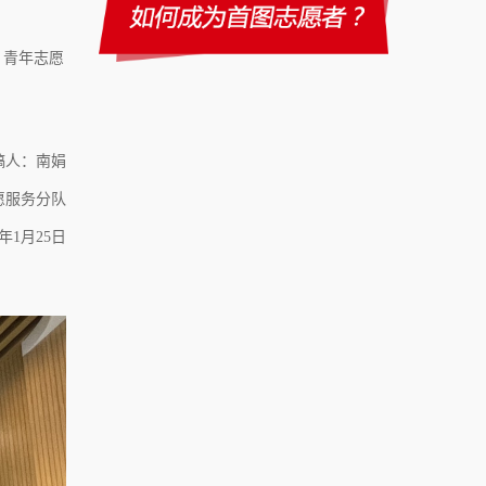
，青年志愿
稿人：南娟
愿服务分队
3年1月25日