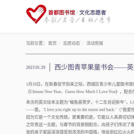
当前位置：
首页
志愿动态
活动剪报
西少图青苹果童书会——英
2023.01.29
1月18日，在新春佳节到来之际，西城区青少年儿童图书
《Chinese New Year、Guess How Much I L
本次的英文绘本主题为“福兔喜贺岁，十二生肖迎新年”，L
——爱。’I love you right up to the moon
因为它是一个文化传统，更重要的是，它能让人真真切切
之珍贵这一主题，与春节的背景相配合，向孩子们传达了春
坐的亲子家庭深深感受到浓浓的中国情，体会到红红火火的