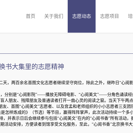
首页
关于我们
志愿动态
志愿项目
培
京换书大集里的志愿精神
第二天，两百余名首图文化志愿者继续坚守岗位，除此之外，继昨日“心阅影
分别是“心阅影院”——播放无障碍电影、“心阅美文”——分角色诵读经
为盲人朋友、残障朋友及普通读者打开一扇心灵的阅读之窗。当天下午两点
朋友、首图“心阅美文”志愿者、以及宫孟和老师组织的小小志愿者三支团
铁是怎样炼成的》（节选）等节目，赢得阵阵掌声，此次活动持续一个多
，并表示日后会继续参与包括“心阅美文”在内的“心阅书香”所有活动，
近期活动安排，方便读者到馆享受文化服务，至此，“心阅书香”北京换书