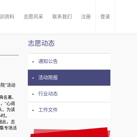
训资料
志愿风采
联系我们
注册
登录
志愿动态
通知公告
活动简报
院”活动
行业动态
典名著、
，“心阅
队，为读
工作文件
小时。
据此，志
大集专场活