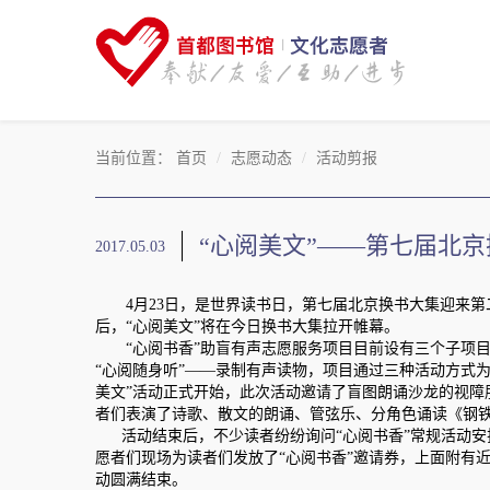
当前位置：
首页
志愿动态
活动剪报
“心阅美文”——第七届北
2017.05.03
4月23日，是世界读书日，第七届北京换书大集迎来
后，“心阅美文”将在今日换书大集拉开帷幕。
“心阅书香”助盲有声志愿服务项目目前设有三个子项目，
“心阅随身听”——录制有声读物，项目通过三种活动方式
美文”活动正式开始，此次活动邀请了盲图朗诵沙龙的视障
者们表演了诗歌、散文的朗诵、管弦乐、分角色诵读《钢
活动结束后，不少读者纷纷询问“心阅书香”常规活动安排
愿者们现场为读者们发放了“心阅书香”邀请券，上面附有
动圆满结束。