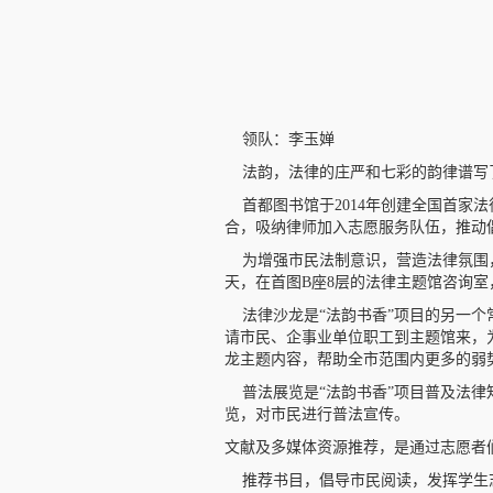
领队：李玉婵
法韵，法律的庄严和七彩的韵律谱写了
首都图书馆于2014年创建全国首家
合，吸纳律师加入志愿服务队伍，推动
为增强市民法制意识，营造法律氛围，
天，在首图B座8层的法律主题馆咨询
法律沙龙是“法韵书香”项目的另一个
请市民、企事业单位职工到主题馆来，
龙主题内容，帮助全市范围内更多的弱
普法展览是“法韵书香”项目普及法律
览，对市民进行普法宣传。
文献及多媒体资源推荐，是通过志愿者
推荐书目，倡导市民阅读，发挥学生志