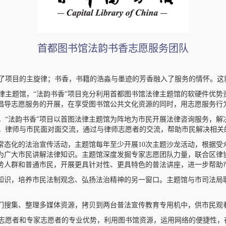
首都图书馆法韵书香志愿服务团队
项目的主旋律；书香，书籍的浩淼与墨迹的芳香融入了服务的情怀。这就
法律主题馆，“法韵书香”项目充分利用首都图书馆法律主题馆的软硬件优
倡导志愿服务的开展，在享受图书馆公共文化资源的同时，用志愿服务行
“法韵书香”项目以首图法律主题馆为阵地为市民开展法律咨询服务，解
室，律师与市民面对面交流，通过与律师志愿者的交流，帮助市民解决相关
常态化的法治宣传活动，主题馆每年至少开展10次主题沙龙活动，根据受
为广大市民讲解法律知识。主题馆深度发掘专家志愿团队力量，联合区律
势人群和普通市民，开展更具针对性、更具特色的普法讲座，进一步帮助
知识，培养市民法制观念、弘扬法治精神的另一窗口。主题馆与市司法局
们搜集、整理多媒体资源，拷贝到两台普法宣传教育专用机中，供市民观
愿者和专家志愿者的专业优势，利用图书馆资源，运用网络的便捷性，