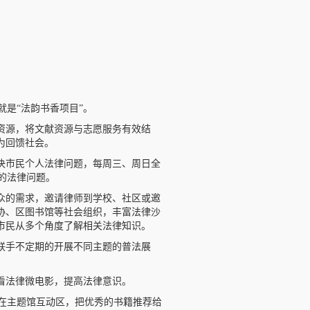
是“法韵书香项目”。
势资源，将文献资源与志愿服务有效结
为回馈社会。
决市民个人法律问题，每周三、周日全
的法律问题。
众的需求，邀请律师到学校、社区或邀
协、区图书馆等社会组织，丰富法律沙
市民从多个角度了解相关法律知识。
联手不定期的开展不同主题的普法展
看法律微电影，提高法律意识。
在主题馆互动区，把优秀的书籍推荐给