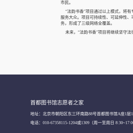
市民。
“法韵书香”项目通过以上模式，将有
服务大众。项目可持续性、可延伸性、
务，形成了三级网络全覆盖。
未来，“法韵书香”项目将继续坚守法
首都图书馆志愿者之家
地址：北京市朝阳区东三环南路88号首都图书馆A座1层13
电话：010-67358115-1204或1309（周一至周日 8:30~17: